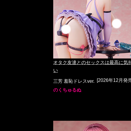
オタク友達とのセックスは最高に気
い
[2026年12月発売
三芳 羞恥ドレスver.
のくちゅるぬ