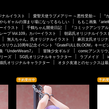
オリジナルイラスト
愛聖天使ラブメアリー ～悪性受胎～
“
やらギャルの溜まり場になってるらしい
ももこ画集『ariet
バーイラスト
千鶴ちゃん開発日記
『コミックアンリアル V
ープ Vol.109』カバーイラスト
朝凪氏オリジナルイラス
無人ちゃん。氏オリジナルイラスト
麻呂太氏オリジナ
アンスリウム10周年記念イベント『GrateFULL BLOOM』キー
集『UnderWears7』
冒険少女ギルド
comicアンスリ
リーズ
SG氏オリジナルキャラクター
ラブメイド
猫氏オリジナルキャラクター
オタク友達とのセックスは最
予約受付中
予約