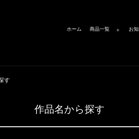
ホーム
商品一覧
お知
メ
ニ
ュ
ー
を
探す
開
く
作品名から探す