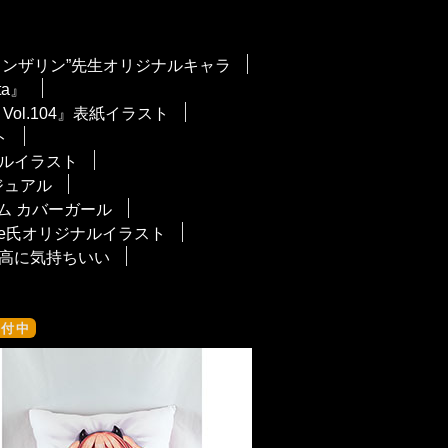
カンザリン”先生オリジナルキャラ
ta』
ol.104』表紙イラスト
ト
ルイラスト
ビジュアル
ウム カバーガール
ie氏オリジナルイラスト
高に気持ちいい
受付中