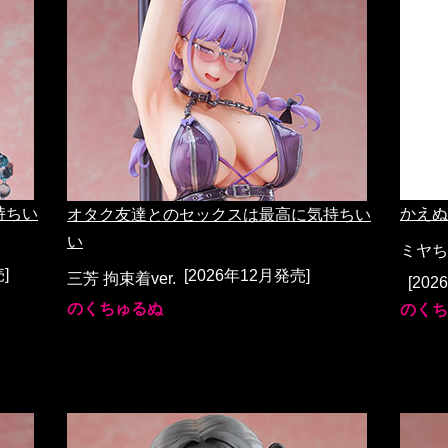
持ちい
かえぬ
オタク友達とのセックスは最高に気持ちい
い
ミヤち
]
[2026年12月発売]
三芳 拘束着ver.
[20
のくちゅるぬ
のくち