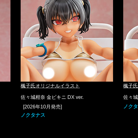
楓子氏オリジナルイラスト
楓子氏
佐々城柑奈 金ビキニ DX ver.
佐々城
ノクタ
[2026年10月発売]
ノクタナス