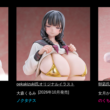
oekakizuki氏オリジナルイラスト
朝凪氏
[2026年10月発売]
大森くるみ
女月かえ
ノクタナス
のくち