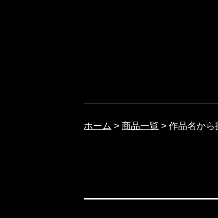
コ
ン
テ
ノクターン
ン
ツ
へ
ス
キ
ホーム
>
商品一覧
>
作品名から
ッ
プ