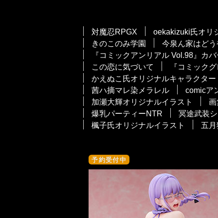
対魔忍RPGX
oekakizuki氏
きのこのみ学園
今泉ん家はどう
『コミックアンリアル Vol.98』カ
この恋に気づいて
『コミックグレ
かえぬこ氏オリジナルキャラクター
茜ハ摘マレ染メラレル
comic
加瀬大輝オリジナルイラスト
画
爆乳パーティーNTR
冥途武装シ
楓子氏オリジナルイラスト
五月
予約受付中