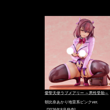
愛聖天使ラブメアリー ～悪性受胎～
朝比奈あかり地雷系ピンクver.
[2026年8月発売]