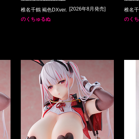
[2026年8月発売]
椎名千鶴 褐色DXver.
椎名千鶴
のくちゅるぬ
のくち