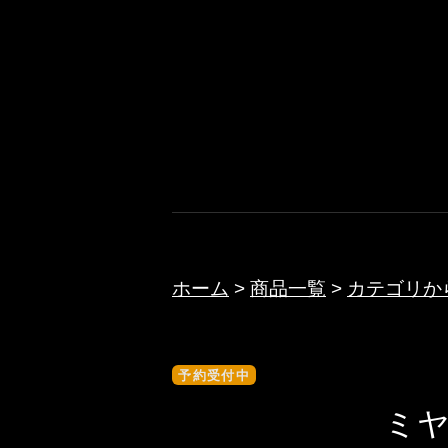
コ
ン
テ
ノクターン
ン
ツ
へ
ス
キ
ッ
ホーム
>
商品一覧
>
カテゴリか
プ
予約受付中
ミヤ