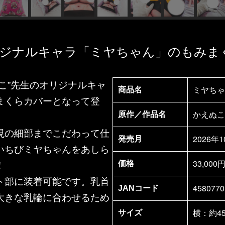
リジナルキャラ「ミヤちゃん」のもみま
こ”先生のオリジナルキャ
ミヤちゃ
商品名
まくらカバーとなって登
かえぬこ
原作／作品名
現の細部までこだわって仕
2026年
発売月
いちびミヤちゃんをあしら
33,00
価格
！
ト部に装着可能です。乳首
4580770
JANコード
大きな乳輪に合わせるため
横：約45
サイズ