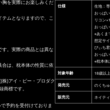
い胸を実際にお楽しみくだ
生地：専
仕様
おっぱい素
イテムとなりますので、こ
リコン×
おっぱい
※あくま
想定サイ
びぃち君 
です。実際の商品とは異な
おっぱい
※枕本体
具合は、枕本体の性質に依
18歳以
対象年齢
al((株)アイ・ピー・プロダク
のくちゅ
発売元
録商標です。
ネイティ
販売元
ールで予約を受付けておりま