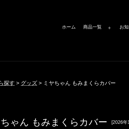
ホーム
商品一覧
お知
メ
ニ
ュ
ー
を
開
ら探す
>
グッズ
>
ミヤちゃん もみまくらカバー
く
ちゃん もみまくらカバー
[2026