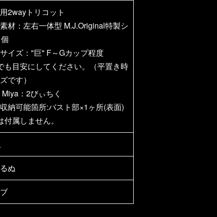
用2wayトリコット
材：左右一体型 M.J.Original特製シ
1個
サイズ："巨" F～Gカップ程度
でも目安にしてください。（平置き時
ズです）
Miya：2びぃちく
収納可能箇所:バスト部×1ヶ所(表面)
は付属しません。
上
るぬ
ブ