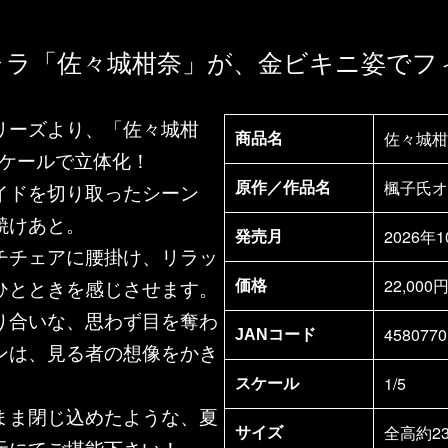
ャラ「佐々城柑奈」が、金ビキニ姿でフ
リーズより、「佐々城柑
佐々城柑奈
商品名
スケールで立体化！
楓子氏オ
原作／作品名
イドを切り取ったシーン
焼けあと。
2026年
発売月
チチェアに腰掛け、リラッ
22,00
価格
ひとときを感じさせます。
り合いな、思わず目を奪わ
4580770
JANコード
ンは、見る者の想像をかき
1/5
。
スケール
まま閉じ込めたような、夏
全高約23
サイズ