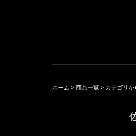
コ
ン
テ
ノクターン
ン
ツ
へ
ス
キ
ッ
ホーム
>
商品一覧
>
カテゴリか
プ