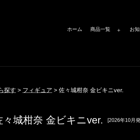
ホーム
商品一覧
お知
メ
ニ
ュ
ー
を
開
ら探す
>
フィギュア
>
佐々城柑奈 金ビキニver.
く
佐々城柑奈 金ビキニver.
[2026年10月