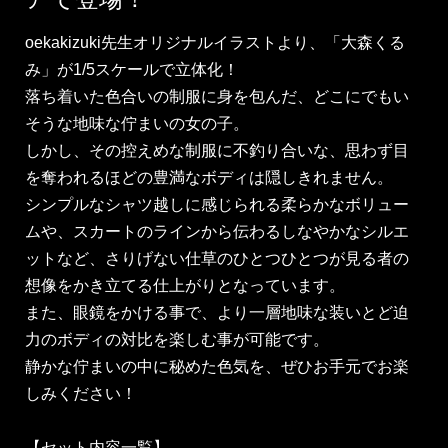
oekakizuki先生オリジナルイラストより、「大森くる
み」が1/5スケールで立体化！
落ち着いた色合いの制服に身を包んだ、どこにでもい
そうな地味な佇まいの女の子。
しかし、その控えめな制服に不釣り合いな、思わず目
を奪われるほどの豊満なボディは隠しきれません。
シンプルなシャツ越しに感じられる柔らかなボリュー
ムや、スカートのラインから伝わるしなやかなシルエ
ットなど、さりげない仕草のひとつひとつが見る者の
想像をかき立てる仕上がりとなっています。
また、眼鏡をかける事で、より一層地味な装いとど迫
力のボディの対比を楽しむ事が可能です。
静かな佇まいの中に秘めた色気を、ぜひお手元でお楽
しみください！
【セット内容一覧】