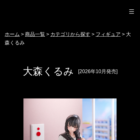
ノクターン
コ
ン
テ
ホーム
>
商品一覧
>
カテゴリから探す
>
フィギュア
>
大
ン
森くるみ
ツ
へ
ス
大森くるみ
[2026年10月発売]
キ
ッ
プ