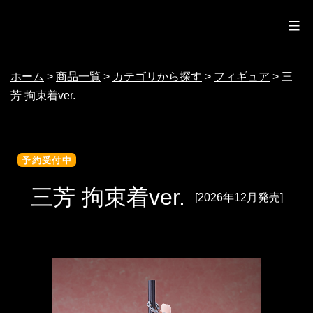
ノクターン
コ
ン
テ
ホーム
>
商品一覧
>
カテゴリから探す
>
フィギュア
>
三
ン
芳 拘束着ver.
ツ
へ
ス
予約受付中
キ
三芳 拘束着ver.
[2026年12月発売]
ッ
プ