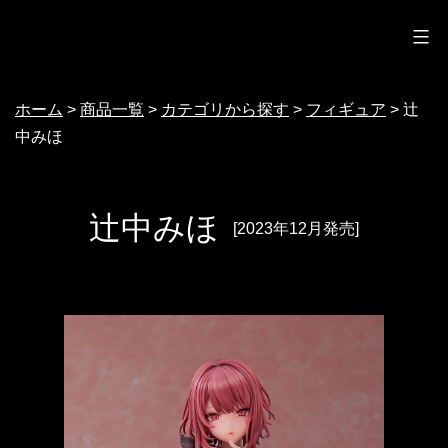
ノクターン
コ
ン
テ
ホーム
>
商品一覧
>
カテゴリから探す
>
フィギュア
>
辻
ン
中みほ
ツ
へ
ス
辻中みほ
[2023年12月発売]
キ
ッ
プ