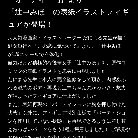
「辻中みほ」の表紙イラストフィギ
ュアが登場！
大人気漫画家・イラストレーター だにまる先生が描く
処女単行本『この恋に気づいて』より、「辻中みほ」
が1/6スケールで立体化！
健気だけど積極的な後輩女子「辻中みほ」を、原作コ
ミックの表紙イラストを忠実に再現しました。
だにまる先生ご本人に完全監修をして頂き、肉感あふ
れる魅惑のボディ再現と辻中ちゃんのかわいさ・魅力
が詰まったフィギュアに仕上がりました！
また、表紙再現の「パーティションに胸を押し付けた
状態」以外に、フィギュア特別仕様で「パーティショ
ンを使用していない状態」も再現できるように差し替
えおっぱいパーツをもう1種ご用意しました！ ご環境や
お好みにあわせてお楽しみください。