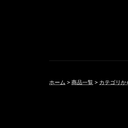
コ
ン
テ
ノクターン
ン
ツ
へ
ス
キ
ッ
ホーム
>
商品一覧
>
カテゴリか
プ