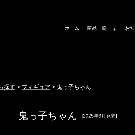
ホーム
商品一覧
お知
メ
ニ
ュ
ー
を
開
ら探す
>
フィギュア
>
鬼っ子ちゃん
く
鬼っ子ちゃん
[2025年3月発売]