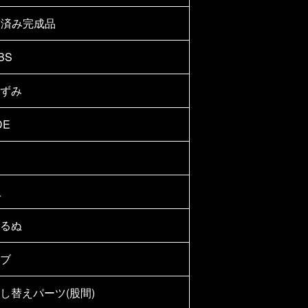
装済み完成品
BS
ずみ
DE
上
るぬ
ブ
し替えパーツ(股間)