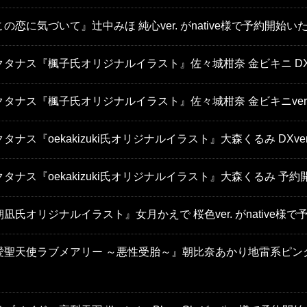
この恋に気づいて』辻中みほ 純心ver. がnative様で予約開始
クタナス『楓子氏オリジナルイラスト』佐々城柑奈 金ビキニ DX 
クタナス『楓子氏オリジナルイラスト』佐々城柑奈 金ビキニver
タナス『oekakizuki氏オリジナルイラスト』大森くるみ DXv
クタナス『oekakizuki氏オリジナルイラスト』大森くるみ 予
朝凪氏オリジナルイラスト』女月かえで 桜色ver. がnative様
愛聖天使ラブメアリー ～悪性受胎～』朝比奈あかり地雷系ピンクver