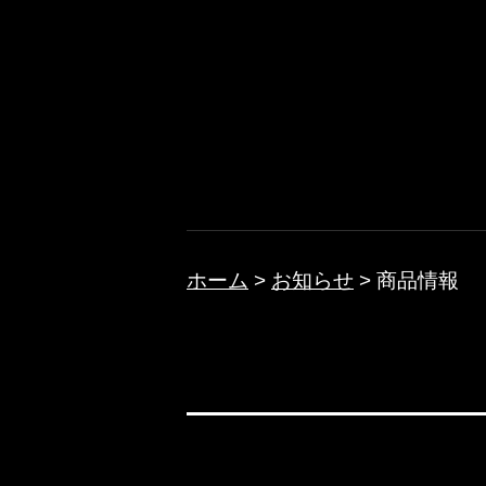
コ
ン
テ
ノクターン
ン
ツ
へ
ス
キ
ホーム
>
お知らせ
>
商品情報
ッ
プ