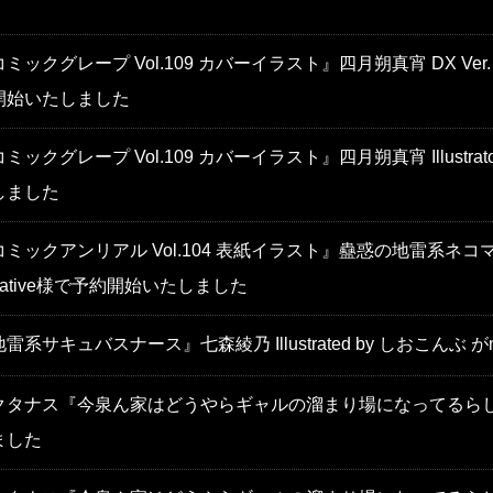
ミックグレープ Vol.109 カバーイラスト』四月朔真宵 DX Ver. Ill
開始いたしました
ミックグレープ Vol.109 カバーイラスト』四月朔真宵 Illustra
しました
ミックアンリアル Vol.104 表紙イラスト』蠱惑の地雷系ネコマタ配信者
native様で予約開始いたしました
雷系サキュバスナース』七森綾乃 Illustrated by しおこんぶ
クタナス『今泉ん家はどうやらギャルの溜まり場になってるらしい
ました