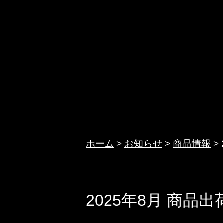
コ
ン
テ
ノクターン
ン
ツ
へ
ス
キ
ッ
ホーム
>
お知らせ
>
商品情報
>
プ
2025年8月 商品