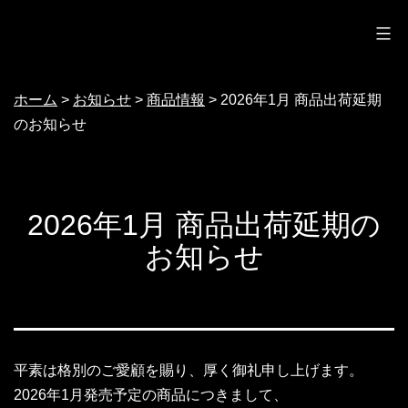
ノクターン
コ
ン
テ
ホーム
>
お知らせ
>
商品情報
>
2026年1月 商品出荷延期
ン
のお知らせ
ツ
へ
ス
2026年1月 商品出荷延期の
キ
お知らせ
ッ
プ
平素は格別のご愛顧を賜り、厚く御礼申し上げます。
2026年1月発売予定の商品につきまして、