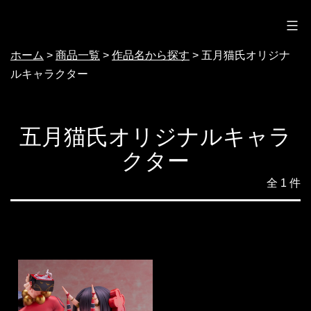
ノクターン
コ
ン
ホーム
>
商品一覧
>
作品名から探す
>
五月猫氏オリジナ
テ
ルキャラクター
ン
ツ
へ
五月猫氏オリジナルキャラ
ス
クター
キ
全 1 件
ッ
プ