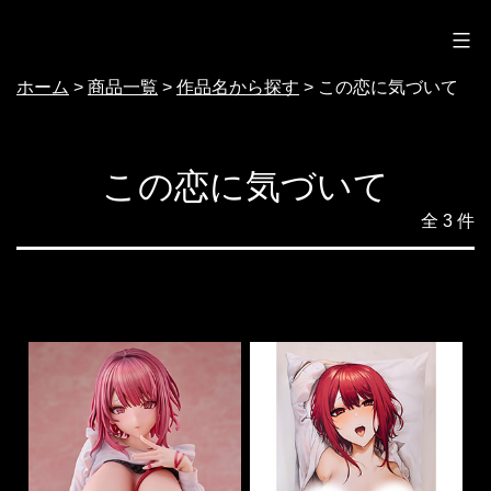
ノクターン
コ
ン
ホーム
>
商品一覧
>
作品名から探す
>
この恋に気づいて
テ
ン
ツ
この恋に気づいて
へ
全 3 件
ス
キ
ッ
プ