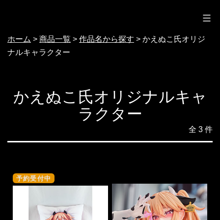
ノクターン
コ
ン
ホーム
>
商品一覧
>
作品名から探す
>
かえぬこ氏オリジ
テ
ナルキャラクター
ン
ツ
へ
かえぬこ氏オリジナルキャ
ス
ラクター
キ
全 3 件
ッ
プ
予約受付中