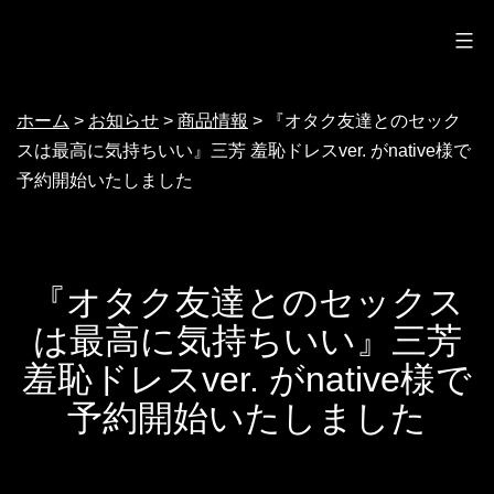
ノクターン
コ
ン
テ
ホーム
>
お知らせ
>
商品情報
>
『オタク友達とのセック
ン
スは最高に気持ちいい』三芳 羞恥ドレスver. がnative様で
ツ
予約開始いたしました
へ
ス
キ
『オタク友達とのセックス
ッ
は最高に気持ちいい』三芳
プ
羞恥ドレスver. がnative様で
予約開始いたしました