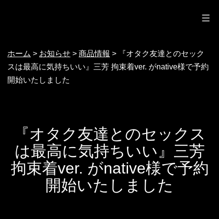
ノクターン
コ
ン
テ
ホーム
>
お知らせ
>
商品情報
>
『オタク友達とのセック
ン
スは最高に気持ちいい』三芳 拘束着ver. がnative様で予約
ツ
開始いたしました
へ
ス
キ
『オタク友達とのセックス
ッ
は最高に気持ちいい』三芳
プ
拘束着ver. がnative様で予約
開始いたしました