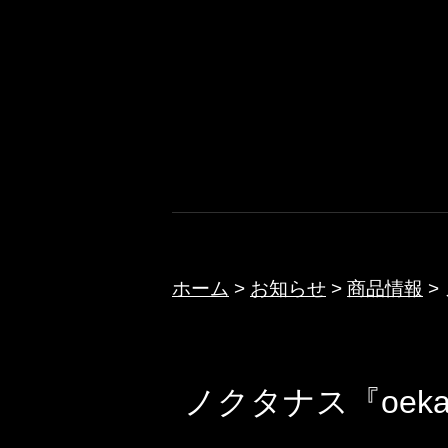
コ
ン
テ
ノクターン
ン
ツ
へ
ス
キ
ッ
ホーム
>
お知らせ
>
商品情報
>
プ
ノクタナス『oek