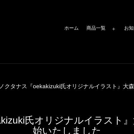
ホーム
商品一覧
お知
メ
ニ
ュ
ー
を
開
ノクタナス『oekakizuki氏オリジナルイラスト』
く
akizuki氏オリジナルイラスト
始いたしました