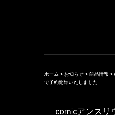
コ
ン
テ
ノクターン
ン
ツ
へ
ス
キ
ッ
ホーム
>
お知らせ
>
商品情報
>
で予約開始いたしました
プ
comicアンスリウム