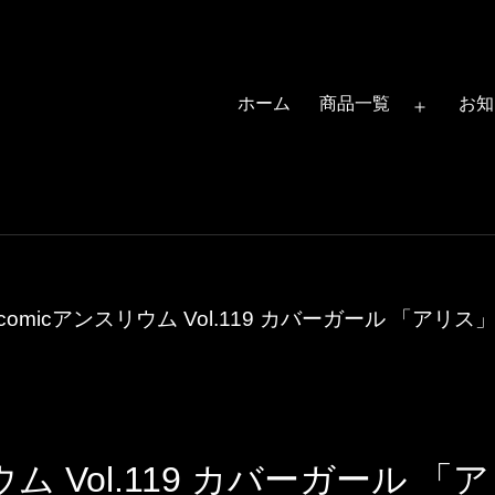
ホーム
商品一覧
お知
メ
ニ
ュ
ー
を
開
comicアンスリウム Vol.119 カバーガール 「アリス」 illus
く
 Vol.119 カバーガール 「アリス」