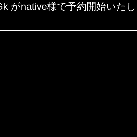
_Gk がnative様で予約開始い