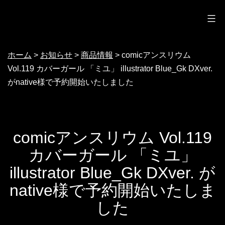
ノクターン
コ
ン
テ
ホーム
>
お知らせ
>
商品情報
>
comicアンスリウム
ン
Vol.119 カバーガール 「ミユ」 illustrator Blue_Gk DXver.
ツ
がnative様で予約開始いたしました
へ
ス
キ
comicアンスリウム Vol.119
ッ
カバーガール 「ミユ」
プ
illustrator Blue_Gk DXver. が
native様で予約開始いたしま
した