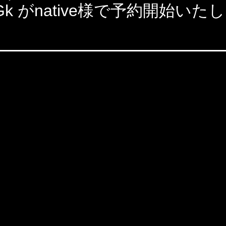
_Gk がnative様で予約開始い