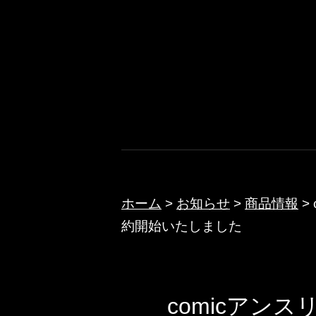
コ
ン
テ
ノクターン
ン
ツ
へ
ス
キ
ッ
ホーム
>
お知らせ
>
商品情報
>
約開始いたしました
プ
comicアンスリウ