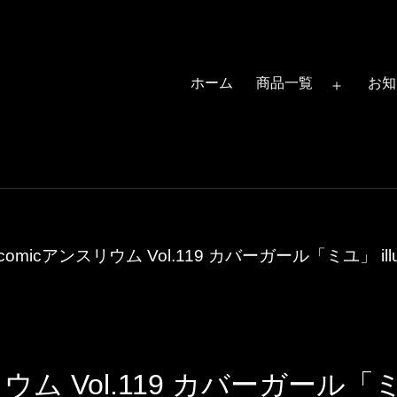
ホーム
商品一覧
お知
メ
ニ
ュ
ー
を
開
comicアンスリウム Vol.119 カバーガール「ミユ」 illustr
く
ム Vol.119 カバーガール「ミユ」 