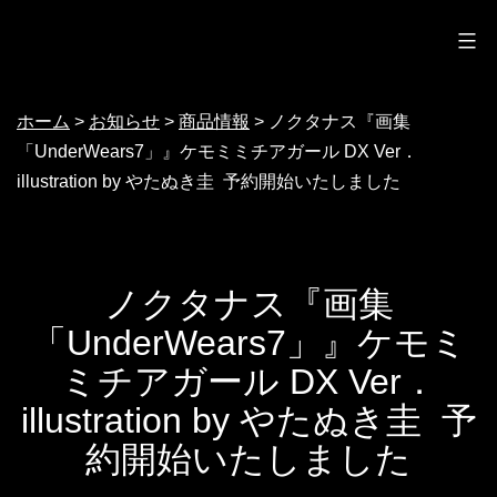
ノクターン
コ
ン
テ
ホーム
>
お知らせ
>
商品情報
>
ノクタナス『画集
ン
「UnderWears7」』ケモミミチアガール DX Ver．
ツ
illustration by やたぬき圭 予約開始いたしました
へ
ス
キ
ノクタナス『画集
ッ
「UnderWears7」』ケモミ
プ
ミチアガール DX Ver．
illustration by やたぬき圭 予
約開始いたしました