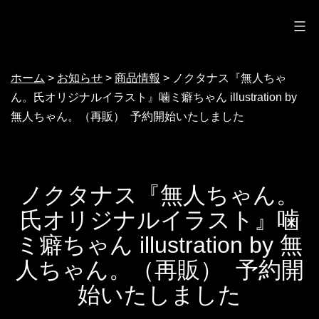
ノクターン
コ
ン
テ
ホーム
>
お知らせ
>
商品情報
>
ノクタナス『無人ちゃ
ン
ん。氏オリジナルイラスト』噛ミ癖ちゃん illustration by
ツ
無人ちゃん。（再販） 予約開始いたしました
へ
ス
キ
ノクタナス『無人ちゃん。
ッ
氏オリジナルイラスト』噛
プ
ミ癖ちゃん illustration by 無
人ちゃん。（再販） 予約開
始いたしました