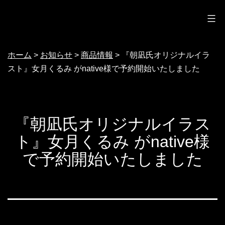
ノクターン
コ
ン
テ
ホーム
>
お知らせ
>
商品情報
>
『朝凪氏オリジナルイラ
ン
スト』女月くるみ がnative様で予約開始いたしました
ツ
へ
ス
『朝凪氏オリジナルイラス
キ
ト』女月くるみ がnative様
ッ
で予約開始いたしました
プ