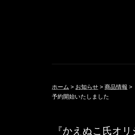
コ
ン
テ
ノクターン
ン
ツ
へ
ス
キ
ッ
ホーム
>
お知らせ
>
商品情報
>
予約開始いたしました
プ
『かえぬこ氏オリ