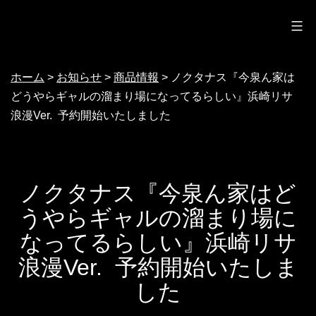
ノクターン
コ
ン
テ
ホーム
>
お知らせ
>
商品情報
>
ノクタナス『今泉ん家は
ン
どうやらギャルの溜まり場になってるらしい』浜崎リサ
ツ
浪漫Ver. 予約開始いたしました
へ
ス
キ
ノクタナス『今泉ん家はど
ッ
うやらギャルの溜まり場に
プ
なってるらしい』浜崎リサ
浪漫Ver. 予約開始いたしま
した