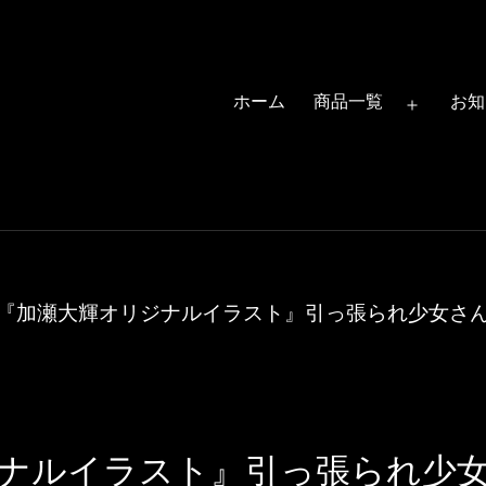
ホーム
商品一覧
お知
メ
ニ
ュ
ー
を
開
『加瀬大輝オリジナルイラスト』引っ張られ少女さん が
く
ルイラスト』引っ張られ少女さん