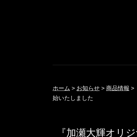
コ
ン
テ
ノクターン
ン
ツ
へ
ス
キ
ッ
ホーム
>
お知らせ
>
商品情報
>
始いたしました
プ
『加瀬大輝オリジナ