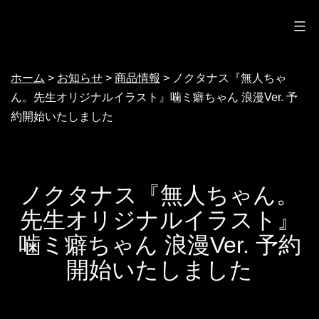
ノクターン
コ
ン
テ
ホーム
>
お知らせ
>
商品情報
>
ノクタナス『無人ちゃ
ン
ん。先生オリジナルイラスト』噛ミ癖ちゃん 浪漫Ver. 予
ツ
約開始いたしました
へ
ス
キ
ノクタナス『無人ちゃん。
ッ
先生オリジナルイラスト』
プ
噛ミ癖ちゃん 浪漫Ver. 予約
開始いたしました