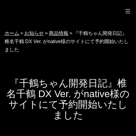
ノクターン
コ
ン
テ
ホーム
>
お知らせ
>
商品情報
>
『千鶴ちゃん開発日記』
ン
椎名千鶴 DX Ver. がnative様のサイトにて予約開始いたし
ツ
ました
へ
ス
キ
『千鶴ちゃん開発日記』椎
ッ
名千鶴 DX Ver. がnative様の
プ
サイトにて予約開始いたし
ました