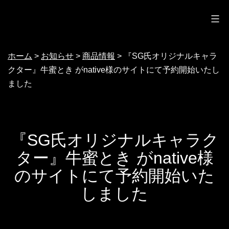
ノクターン
コ
ン
テ
ホーム
>
お知らせ
>
商品情報
>
『SG氏オリジナルキャラ
ン
クター』牛蜜とき がnative様のサイトにて予約開始いたし
ツ
ました
へ
ス
キ
『SG氏オリジナルキャラク
ッ
ター』牛蜜とき がnative様
プ
のサイトにて予約開始いた
しました