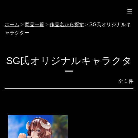
ノクターン
コ
ン
ホーム
>
商品一覧
>
作品名から探す
>
SG氏オリジナルキ
テ
ャラクター
ン
ツ
へ
SG氏オリジナルキャラクタ
ス
ー
キ
全 1 件
ッ
プ