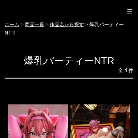
ノクターン
コ
ン
ホーム
>
商品一覧
>
作品名から探す
>
爆乳パーティー
テ
NTR
ン
ツ
へ
爆乳パーティーNTR
ス
全 4 件
キ
ッ
プ